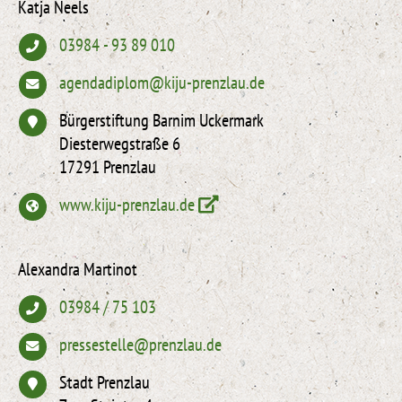
Katja Neels
03984 - 93 89 010
agendadiplom@kiju-prenzlau.de
Bürgerstiftung Barnim Uckermark
Diesterwegstraße 6
17291 Prenzlau
www.kiju-prenzlau.de
Alexandra Martinot
03984 / 75 103
pressestelle@prenzlau.de
Stadt Prenzlau