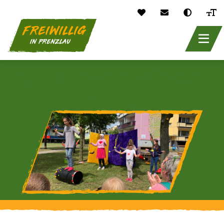
header_main_
Direkt
Agenda-​Diplom für Kinder in
zum
Inhalt
Prenzlau