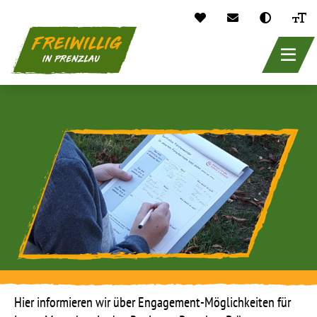
header_main_
Direkt
Junges Engagement
zum
Inhalt
Hier informieren wir über Engagement-Möglichkeiten für