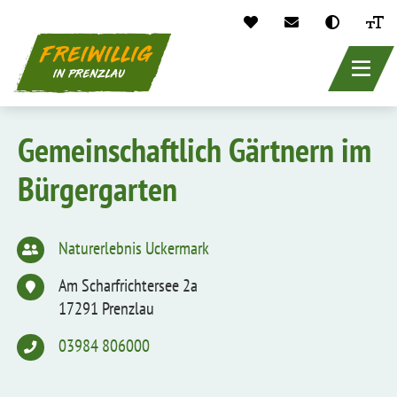
header_main_
Direkt
zum
Gemein­schaftlich Gärtnern im
Inhalt
Bürger­garten
Naturerlebnis Uckermark
Am Scharfrichtersee 2a
17291 Prenzlau
03984 806000