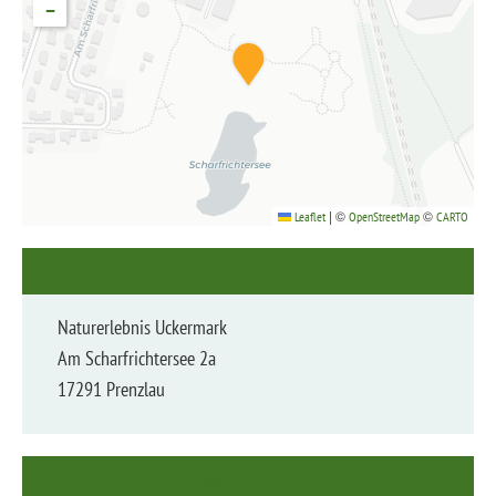
−
|
©
©
Leaflet
OpenStreetMap
CARTO
Hier finden Sie uns
Naturer­lebnis Uckermark
Am Scharf­rich­tersee 2a
17291 Prenzlau
Hier findet das Angebot statt