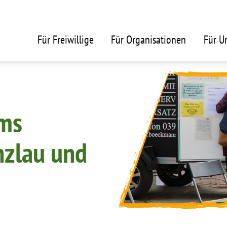
header_main_menu
Für Freiwillige
Für Organisationen
Für U
ums
nzlau und