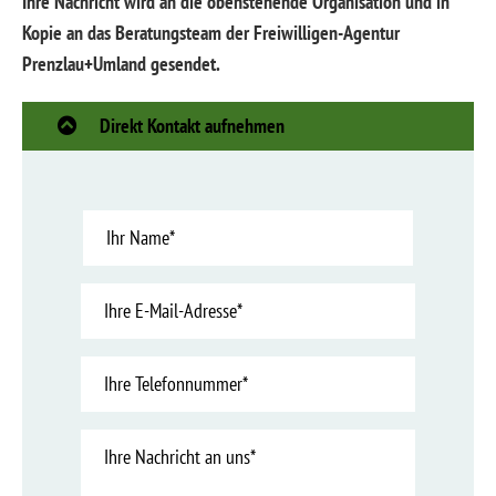
Ihre Nachricht wird an die obenstehende Organisation und in
Kopie an das Beratungsteam der Freiwilligen-Agentur
Prenzlau+Umland gesendet.
Direkt Kontakt aufnehmen
Name
Name
E-
Mail-
Adresse
Telefon
Nachricht