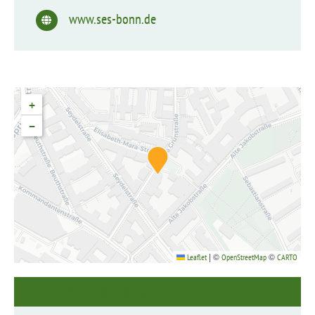
www.ses-bonn.de
+
−
|
©
©
Leaflet
OpenStreetMap
CARTO
Hier finden Sie uns