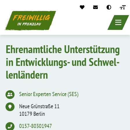
header_main_
Direkt
zum
Ehrenamtliche Unterstützung
Inhalt
in Entwicklungs-​ und Schwel­
len­ländern
Senior Experten Service (SES)
Neue Grünstraße 11
10179 Berlin
0157-80301947