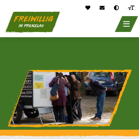
header_main_
Direkt
Immer was Neues zum
zum
Inhalt
Engagement